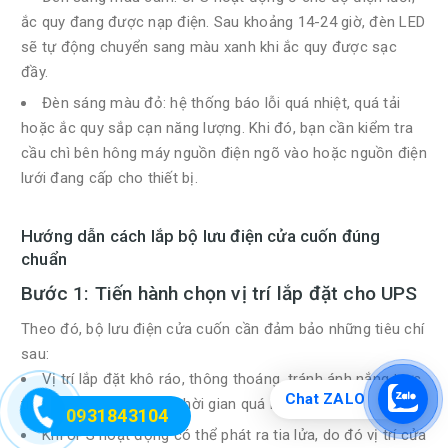
ắc quy đang được nạp điện. Sau khoảng 14-24 giờ, đèn LED
sẽ tự động chuyển sang màu xanh khi ắc quy được sạc
đầy.
Đèn sáng màu đỏ: hệ thống báo lỗi quá nhiệt, quá tải
hoặc ắc quy sắp cạn năng lượng. Khi đó, bạn cần kiểm tra
cầu chì bên hông máy nguồn điện ngõ vào hoặc nguồn điện
lưới đang cấp cho thiết bị.
Hướng dẫn cách lắp bộ lưu điện cửa cuốn đúng
chuẩn
Bước 1: Tiến hành chọn vị trí lắp đặt cho UPS
Theo đó, bộ lưu điện cửa cuốn cần đảm bảo những tiêu chí
sau:
Vị trí lắp đặt khô ráo, thông thoáng, tránh ánh nắng trực
Chat ZALO
tiếp của mặt trời trong thời gian quá lâu.
0931843104
Khi UPS hoạt động có thể phát ra tia lửa, do đó vị trí cửa