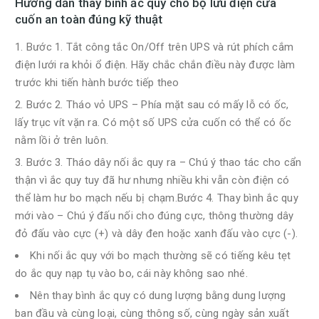
Hướng dẫn thay bình ắc quy cho bộ lưu điện cửa
cuốn an toàn đúng kỹ thuật
Bước 1. Tắt công tắc On/Off trên UPS và rút phích cắm
điện lưới ra khỏi ổ điện. Hãy chắc chắn điều này được làm
trước khi tiến hành bước tiếp theo
Bước 2. Tháo vỏ UPS – Phía mặt sau có mấy lỗ có ốc,
lấy trục vít vặn ra. Có một số UPS cửa cuốn có thể có ốc
nằm lồi ở trên luôn.
Bước 3. Tháo dây nối ắc quy ra – Chú ý thao tác cho cẩn
thận vì ắc quy tuy đã hư nhưng nhiều khi vẫn còn điện có
thể làm hư bo mạch nếu bị chạm.Bước 4. Thay bình ắc quy
mới vào – Chú ý đấu nối cho đúng cực, thông thường dây
đỏ đấu vào cực (+) và dây đen hoặc xanh đấu vào cực (-).
Khi nối ắc quy với bo mạch thường sẽ có tiếng kêu tẹt
do ắc quy nạp tụ vào bo, cái này không sao nhé.
Nên thay bình ắc quy có dung lượng bằng dung lượng
ban đầu và cùng loại, cùng thông số, cùng ngày sản xuất